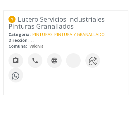
Lucero Servicios Industriales
1
Pinturas Granallados
Categoría:
PINTURAS
PINTURA Y GRANALLADO
Dirección:
. .
Comuna:
Valdivia


