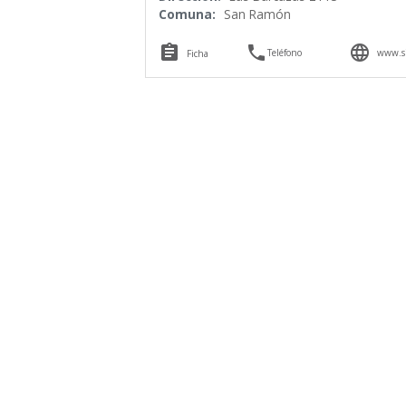
Comuna:
San Ramón



Teléfono
www.si
Ficha