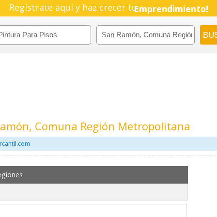
Regístrate aquí y haz crecer tu
Emprendimiento!
 Ramón, Comuna Región Metropolitana
rcantil.com
egiones