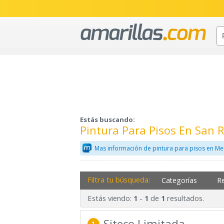
Estás buscando:
Pintura Para Pisos En San
Mas información de pintura para pisos en Me
Filtra tu búsqueda:
Categorías
R
Estás viendo:
-
de
resultados.
1
1
1
Siteco Limitada
1