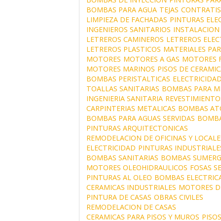
BOMBAS PARA AGUA
TEJAS
CONTRATIS
LIMPIEZA DE FACHADAS
PINTURAS ELE
INGENIEROS SANITARIOS
INSTALACION
LETREROS CAMINEROS
LETREROS ELE
LETREROS PLASTICOS
MATERIALES PAR
MOTORES
MOTORES A GAS
MOTORES 
MOTORES MARINOS
PISOS DE CERAMIC
BOMBAS PERISTALTICAS
ELECTRICIDAD
TOALLAS SANITARIAS
BOMBAS PARA MI
INGENIERIA SANITARIA
REVESTIMIENTO
CARPINTERIAS METALICAS
BOMBAS AT
BOMBAS PARA AGUAS SERVIDAS
BOMBA
PINTURAS ARQUITECTONICAS
REMODELACION DE OFICINAS Y LOCALE
ELECTRICIDAD
PINTURAS INDUSTRIALE
BOMBAS SANITARIAS
BOMBAS SUMERG
MOTORES OLEOHIDRAULICOS
FOSAS S
PINTURAS AL OLEO
BOMBAS ELECTRIC
CERAMICAS INDUSTRIALES
MOTORES D
PINTURA DE CASAS
OBRAS CIVILES
REMODELACION DE CASAS
CERAMICAS PARA PISOS Y MUROS
PISO