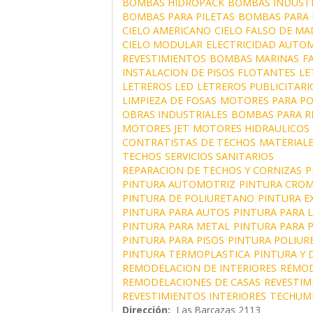
BOMBAS HIDROPACK
BOMBAS INDUSTR
BOMBAS PARA PILETAS
BOMBAS PARA 
CIELO AMERICANO
CIELO FALSO DE MA
CIELO MODULAR
ELECTRICIDAD AUTO
REVESTIMIENTOS
BOMBAS MARINAS
F
INSTALACION DE PISOS FLOTANTES
LE
LETREROS LED
LETREROS PUBLICITARI
LIMPIEZA DE FOSAS
MOTORES PARA P
OBRAS INDUSTRIALES
BOMBAS PARA R
MOTORES JET
MOTORES HIDRAULICOS
CONTRATISTAS DE TECHOS
MATERIALE
TECHOS
SERVICIOS SANITARIOS
REPARACION DE TECHOS Y CORNIZAS
P
PINTURA AUTOMOTRIZ
PINTURA CRO
PINTURA DE POLIURETANO
PINTURA E
PINTURA PARA AUTOS
PINTURA PARA 
PINTURA PARA METAL
PINTURA PARA P
PINTURA PARA PISOS
PINTURA POLIUR
PINTURA TERMOPLASTICA
PINTURA Y
REMODELACION DE INTERIORES
REMOD
REMODELACIONES DE CASAS
REVESTIM
REVESTIMIENTOS INTERIORES
TECHUM
Dirección:
Las Barcazas 2113