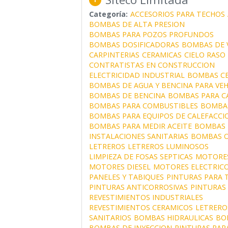
Categoría:
ACCESORIOS PARA TECHOS
BOMBAS DE ALTA PRESION
BOMBAS PARA POZOS PROFUNDOS
BOMBAS DOSIFICADORAS
BOMBAS DE 
CARPINTERIAS
CERAMICAS
CIELO RASO
CONTRATISTAS EN CONSTRUCCION
ELECTRICIDAD INDUSTRIAL
BOMBAS C
BOMBAS DE AGUA Y BENCINA PARA VE
BOMBAS DE BENCINA
BOMBAS PARA C
BOMBAS PARA COMBUSTIBLES
BOMBA
BOMBAS PARA EQUIPOS DE CALEFACCI
BOMBAS PARA MEDIR ACEITE
BOMBAS 
INSTALACIONES SANITARIAS
BOMBAS O
LETREROS
LETREROS LUMINOSOS
LIMPIEZA DE FOSAS SEPTICAS
MOTORES
MOTORES DIESEL
MOTORES ELECTRIC
PANELES Y TABIQUES
PINTURAS PARA 
PINTURAS ANTICORROSIVAS
PINTURAS
REVESTIMIENTOS INDUSTRIALES
REVESTIMIENTOS CERAMICOS
LETRERO
SANITARIOS
BOMBAS HIDRAULICAS
BO
BOMBAS DE INYECCION
PINTURAS PAR