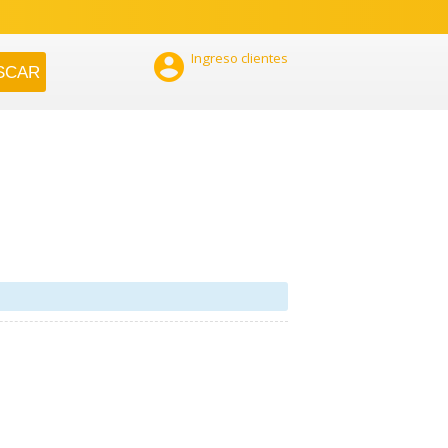

Ingreso clientes