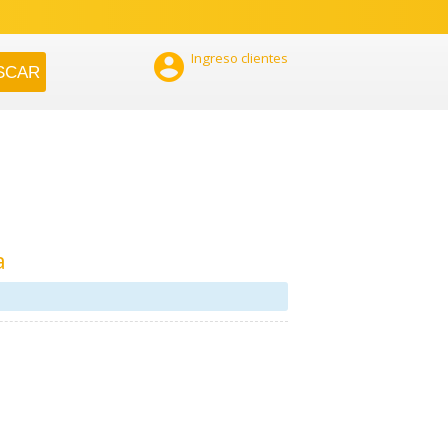

Ingreso clientes
a