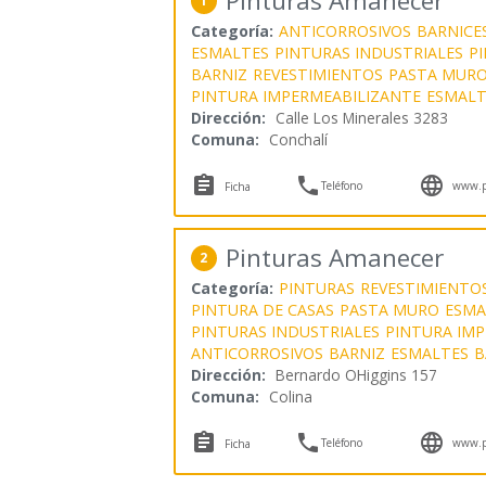
Pinturas Amanecer
1
Categoría:
ANTICORROSIVOS
BARNICE
ESMALTES
PINTURAS INDUSTRIALES
P
BARNIZ
REVESTIMIENTOS
PASTA MUR
PINTURA IMPERMEABILIZANTE
ESMALT
Dirección:
Calle Los Minerales 3283
Comuna:
Conchalí



Teléfono
www.p
Ficha
Pinturas Amanecer
2
Categoría:
PINTURAS
REVESTIMIENTO
PINTURA DE CASAS
PASTA MURO
ESMA
PINTURAS INDUSTRIALES
PINTURA IMP
ANTICORROSIVOS
BARNIZ
ESMALTES
B
Dirección:
Bernardo OHiggins 157
Comuna:
Colina



Teléfono
www.p
Ficha