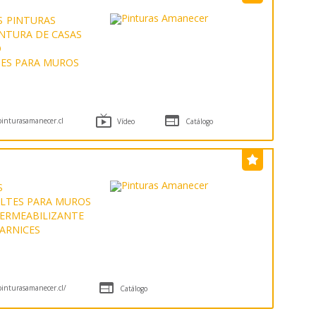
S
PINTURAS
INTURA DE CASAS
O
ES PARA MUROS


inturasamanecer.cl
Vídeo
Catálogo
S
LTES PARA MUROS
ERMEABILIZANTE
ARNICES

inturasamanecer.cl/
Catálogo