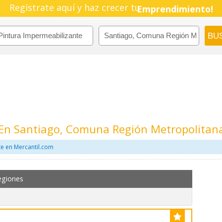
Regístrate aquí y haz crecer tu
Pyme!
Emprendimiento!
 En Santiago, Comuna Región Metropolitan
e en Mercantil.com
egiones