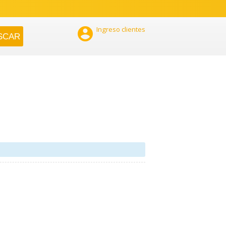

Ingreso clientes