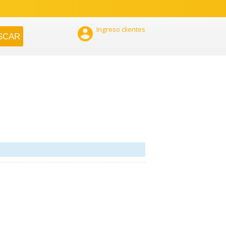

Ingreso clientes