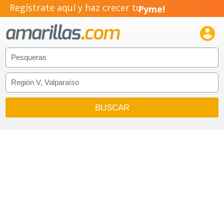
Regístrate aquí y haz crecer tu
Pyme!
Emprendimiento!
