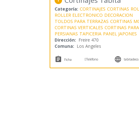
Cortinajes Tabita
1
Categoría:
CORTINAJES
CORTINAS
ROL
ROLLER ELECTRONICO
DECORACION
TOLDOS PARA TERRAZAS
CORTINAS M
CORTINAS VERTICALES
CORTINAS PARA
PERSIANAS
TAPICERIA
PANEL JAPONES
Dirección:
Freire 470
Comuna:
Los Angeles



Teléfono
tabitadeco.
Ficha