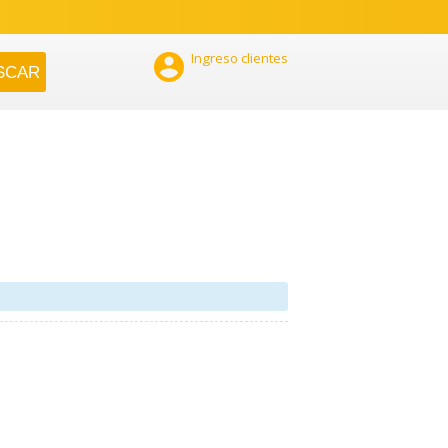

Ingreso clientes