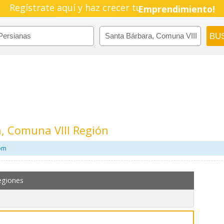
Regístrate aquí y haz crecer tu
Emprendimiento!
, Comuna VIII Región
com
egiones