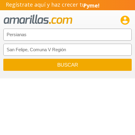
Regístrate aquí y haz crecer tu
Pyme!
Emprendimiento!
