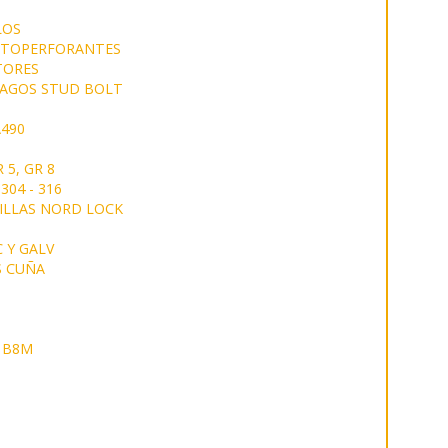
LOS
UTOPERFORANTES
TORES
AGOS STUD BOLT
490
 5, GR 8
304 - 316
ILLAS NORD LOCK
 Y GALV
S CUÑA
 B8M