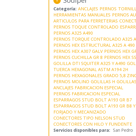
Sodiper
1
Categoría:
ANCLAJES
PERNOS
TORNIL
HERRAMIENTAS MANUALES
PERNOS A
ARTICULOS PARA FERRETERIAS
CONEC
PERNOS TOQUE CONTROLADO
ESPARR
PERNOS A325 A490
PERNOS TORQUE CONTROLADO A325 A
PERNOS HEX ESTRUCTURAL A325 A 490
PERNOS HEX A307 GALV
PERNOS HEX GR
PERNOS CUCHILLA GR 8
PERNOS HEX SS
GOLILLA DTI SQUITER A325 Y A490
GOL
TUERCA HEXAGONAL ASTM A194 2H
PERNOS HEXAGONALES GRADO 5,8 ZINC
PERNOS MOLINO
GOLILLAS H
GOLILLA
ANCLAJES FABRICACION ESPECIAL
PERNOS FABRICACION ESPECIAL
ESPARRAGOS STUD BOLT A193 GR B7
ESPARRAGOS STUD BOLT A193 GR B8 Y
FORJADO Y MECANIZADO
CONECTORES TIPO NELSON STUD
CONECTORES CON HILO Y FUNDENTE
Servicios disponibles para:
San Pedro