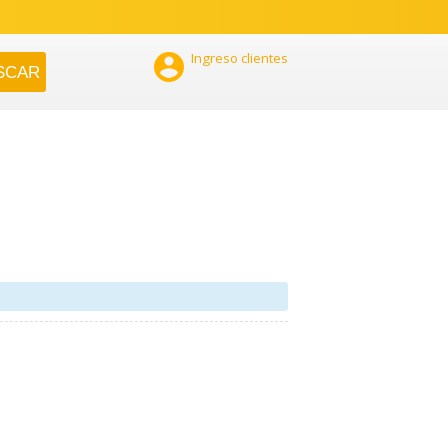

Ingreso clientes