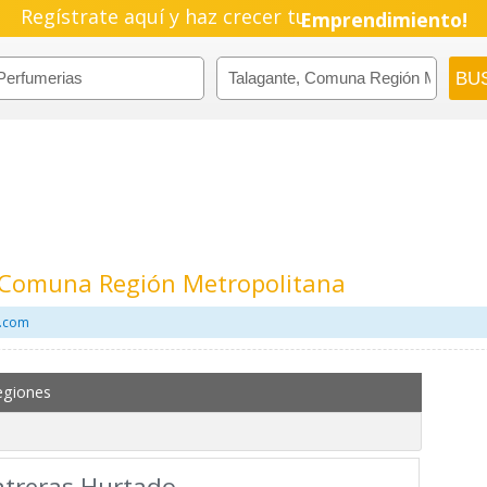
Regístrate aquí y haz crecer tu
Emprendimiento!
 Comuna Región Metropolitana
l.com
egiones
ntreras Hurtado