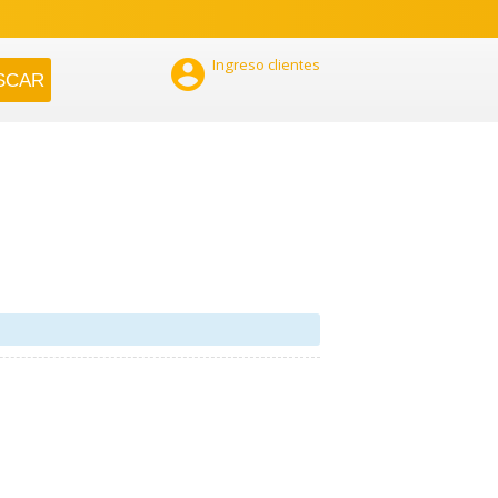

Ingreso clientes