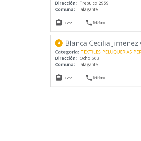
Dirección:
Trebulco 2959
Comuna:
Talagante


Teléfono
Ficha
Blanca Cecilia Jimenez
4
Categoría:
TEXTILES
PELUQUERIAS
PE
Dirección:
Ocho 563
Comuna:
Talagante


Teléfono
Ficha