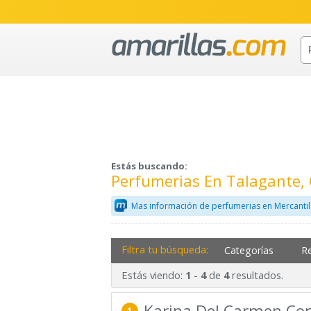
Estás buscando:
Perfumerias En Talagante,
Mas información de perfumerias en Mercanti
Filtra tu búsqueda:
Categorías
R
Estás viendo:
-
de
resultados.
1
4
4
Karina Del Carmen Co
1