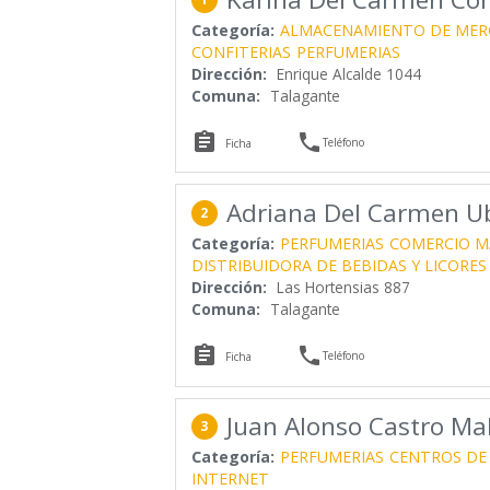
Categoría:
ALMACENAMIENTO DE MER
CONFITERIAS
PERFUMERIAS
Dirección:
Enrique Alcalde 1044
Comuna:
Talagante


Teléfono
Ficha
Adriana Del Carmen 
2
Categoría:
PERFUMERIAS
COMERCIO M
DISTRIBUIDORA DE BEBIDAS Y LICORES
Dirección:
Las Hortensias 887
Comuna:
Talagante


Teléfono
Ficha
Juan Alonso Castro M
3
Categoría:
PERFUMERIAS
CENTROS DE
INTERNET