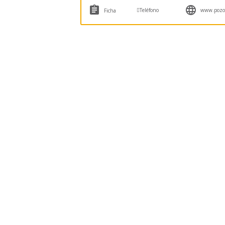



Teléfono
www.pozos
Ficha