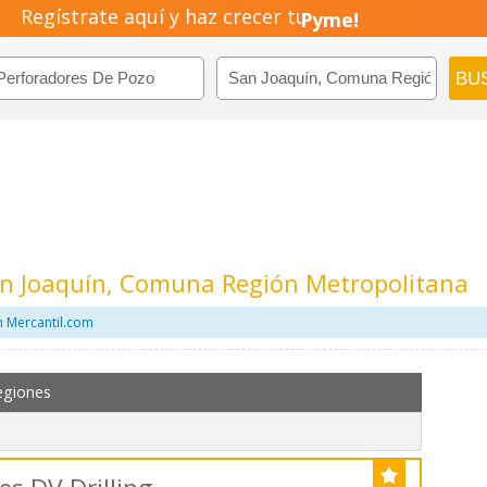
Regístrate aquí y haz crecer tu
Negocio!
Pyme!
Emprendimiento!
an Joaquín, Comuna Región Metropolitana
 Mercantil.com
egiones