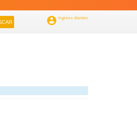

Ingreso clientes