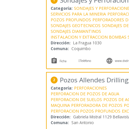
Sondajes y Perforacion
1
Categoría:
SONDAJES Y PERFORACION
SERVICIOS PARA LA MINERIA
PERFORAC
POZOS PROFUNDOS
PERFORADORES D
SONDAJES GEOTECNICOS
SONDAJES DE
SONDAJES DIAMANTINOS
INSTALACION Y EXTRACCION BOMBAS 
Dirección:
La Fragua 1030
Comuna:
Coquimbo



Teléfono
www.dvdril
Ficha
Pozos Allendes Drilling
2
Categoría:
PERFORACIONES
PERFORACION DE POZOS DE AGUA
PERFORACION DE SUELOS
POZOS DE A
MAQUINA PERFORADORA DE POZOS
P
PERFORACION POZOS PROFUNDOS
EX
Dirección:
Gabriela Mistral 1129 Bellavist
Comuna:
San Antonio