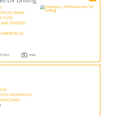
es DV Drilling
ES
ION DE MINAS
E POZO
 AIRE REVERSO
SUMERGIBLES

ling.cl/
Vídeo
GUA
OZOS PROFUNDOS
CAVACIONES
a