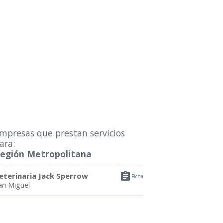
mpresas que prestan servicios
ara:
egión Metropolitana

eterinaria Jack Sperrow
Ficha
an Miguel