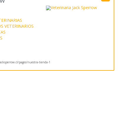
ow
S
TERINARIAS
S VETERINARIOS
TAS
S
cksperrow.cl/pages/nuestra-tienda-1