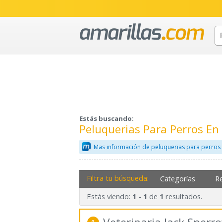
Estás buscando:
Peluquerias Para Perros E
Mas información de peluquerias para perros
Filtra tu búsqueda:
Categorías
R
Estás viendo:
-
de
resultados.
1
1
1