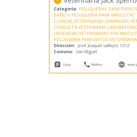
Veterinaria Jack Sperr
1
Categoría:
PELUQUERIAS PARA PERRO
BAÑO Y PELUQUERIA PARA MASCOTAS
CLINICAS VETERINARIAS
FARMACIAS VE
CONSULTA VETERINARIA
LABORATORIO
URGENCIAS VETERINARIAS
SPA MASCO
PELUQUERIA PARA GATOS
VETERINARIA
Dirección:
José Joaquin vallejos 1312
Comuna:
San Miguel



Teléfono
www.ja
Ficha