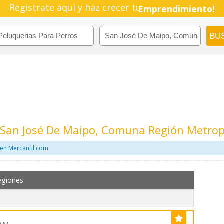
Regístrate aquí y haz crecer tu
Emprendimiento!
n San José De Maipo, Comuna Región Metrop
 en Mercantil.com
egiones