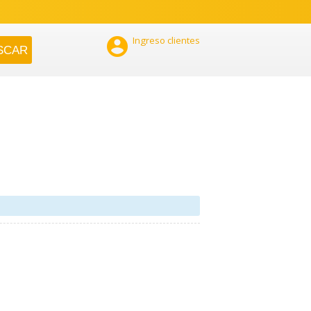

Ingreso clientes