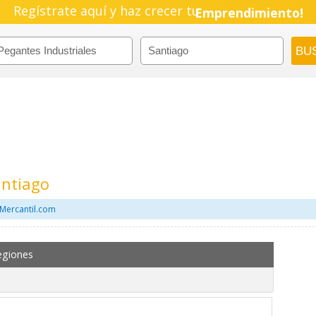
Regístrate aquí y haz crecer tu
Emprendimiento!
antiago
 Mercantil.com
egiones