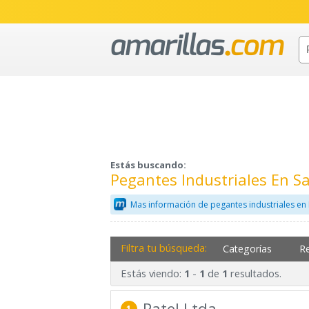
Estás buscando:
Pegantes Industriales En S
Mas información de pegantes industriales en
Filtra tu búsqueda:
Categorías
R
Estás viendo:
-
de
resultados.
1
1
1
Patel Ltda.
1