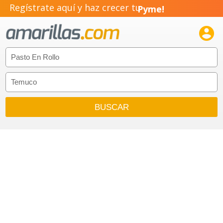
Regístrate aquí y haz crecer tu
Pyme!
Emprendimiento!
