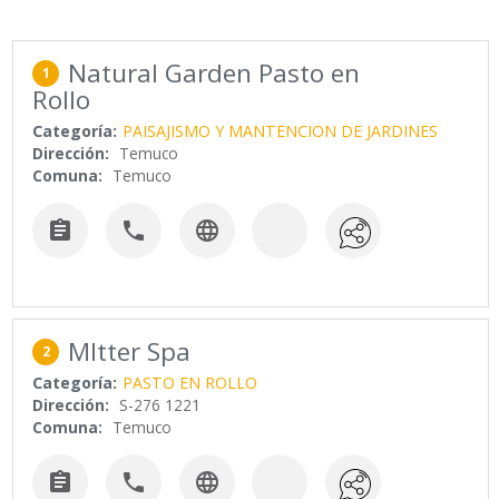
Natural Garden Pasto en
1
Rollo
Categoría:
PAISAJISMO Y MANTENCION DE JARDINES
Dirección:
Temuco
Comuna:
Temuco



MItter Spa
2
Categoría:
PASTO EN ROLLO
Dirección:
S-276 1221
Comuna:
Temuco


