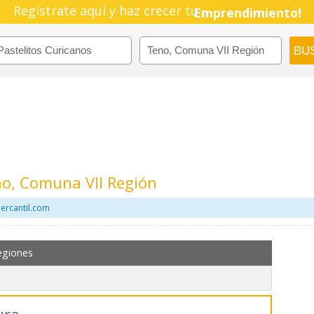
Regístrate aquí y haz crecer tu
Pyme!
Emprendimiento!
no, Comuna VII Región
Mercantil.com
egiones