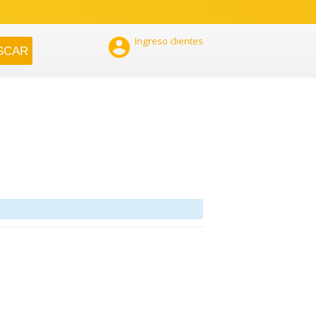

Ingreso clientes