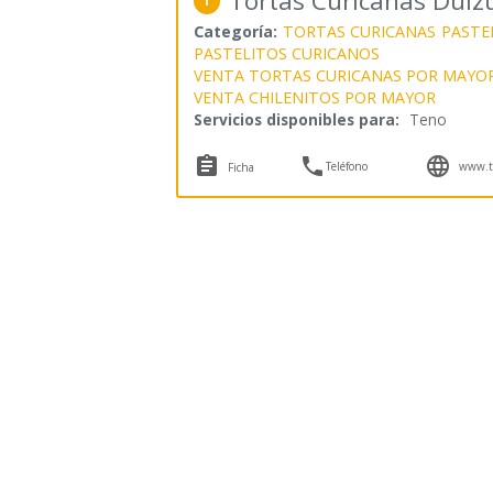
Tortas Curicanas Dulz
1
Categoría:
TORTAS CURICANAS
PASTE
PASTELITOS CURICANOS
VENTA TORTAS CURICANAS POR MAYO
VENTA CHILENITOS POR MAYOR
Servicios disponibles para:
Teno



Teléfono
www.to
Ficha