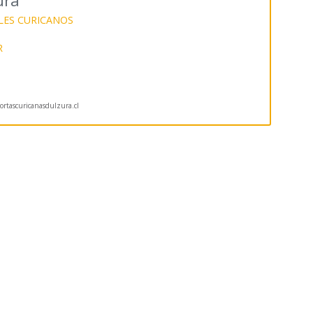
ura
LES CURICANOS
R
rtascuricanasdulzura.cl