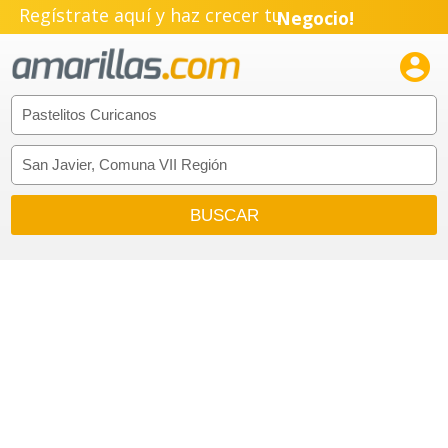
Regístrate aquí y haz crecer tu
Negocio!
Pyme!

Emprendimiento!