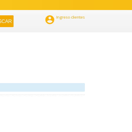

Ingreso clientes