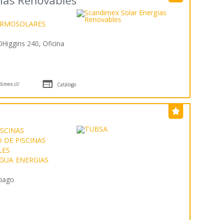
ias Renovables
ERMOSOLARES
Higgins 240, Oficina

imex.cl/
Catálogo
SCINAS
DE PISCINAS
LES
GUA
ENERGIAS
tiago