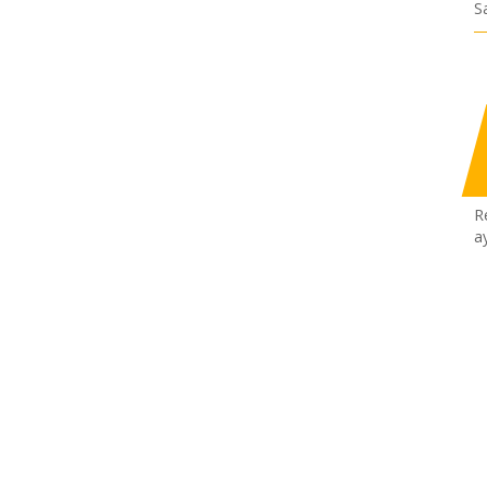
S
R
a