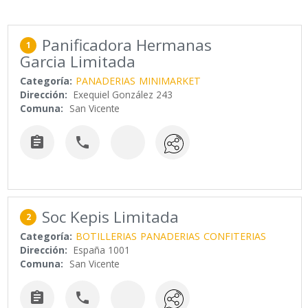
Panificadora Hermanas
1
Garcia Limitada
Categoría:
PANADERIAS
MINIMARKET
Dirección:
Exequiel González 243
Comuna:
San Vicente


Soc Kepis Limitada
2
Categoría:
BOTILLERIAS
PANADERIAS
CONFITERIAS
Dirección:
España 1001
Comuna:
San Vicente

