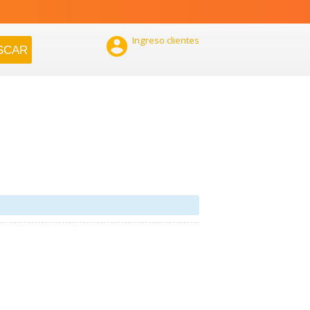

Ingreso clientes