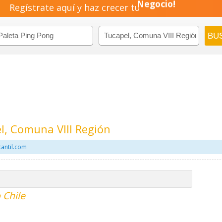
Regístrate aquí y haz crecer tu
Negocio!
Pyme!
Emprendimiento!
l, Comuna VIII Región
antil.com
 Chile