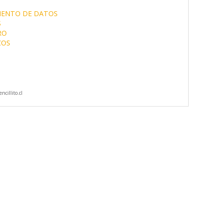
IENTO DE DATOS
S
RO
COS
cillito.cl