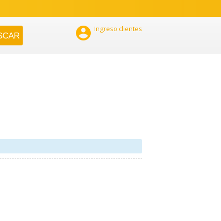

Ingreso clientes