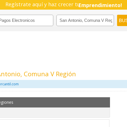
Regístrate aquí y haz crecer tu
Emprendimiento!
 Antonio, Comuna V Región
rcantil.com
egiones