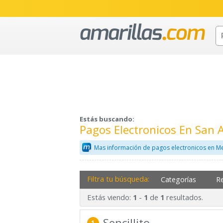
Estás buscando:
Pagos Electronicos En San
Mas información de pagos electronicos en Me
Filtra tu búsqueda:
Categorías
R
Estás viendo:
-
de
resultados.
1
1
1
Sencillito
1