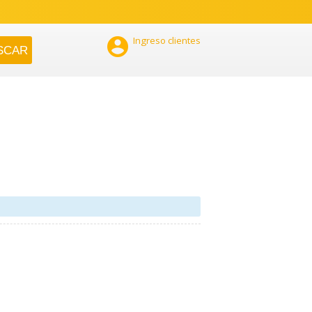

Ingreso clientes