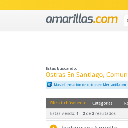
Estás buscando:
Ostras En Santiago, Comun
Mas información de ostras en Mercantil.com
Filtra tu búsqueda:
Categorías
R
Estás viendo:
-
de
resultados.
1
2
2
Reataurant Squella
1