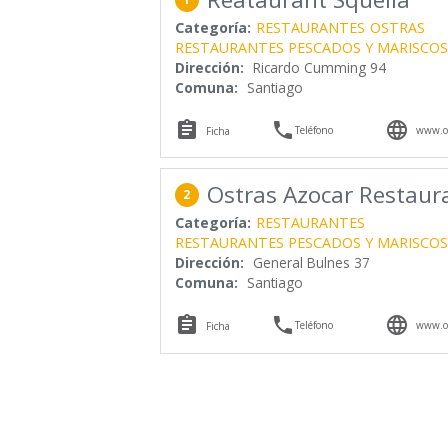
Categoría:
RESTAURANTES
OSTRAS
RESTAURANTES PESCADOS Y MARISCOS
Dirección:
Ricardo Cumming 94
Comuna:
Santiago



Teléfono
www.os
Ficha
Ostras Azocar Restaur
2
Categoría:
RESTAURANTES
RESTAURANTES PESCADOS Y MARISCOS
Dirección:
General Bulnes 37
Comuna:
Santiago



Teléfono
www.os
Ficha