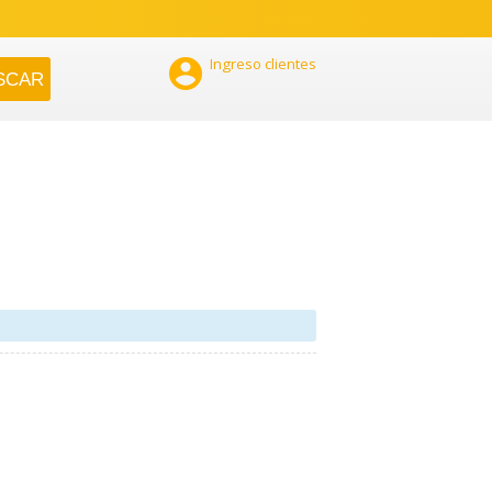

Ingreso clientes