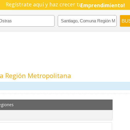
Regístrate aquí y haz crecer tu
Emprendimiento!
a Región Metropolitana
egiones