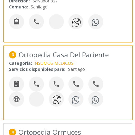
Dirección:
Salvador 327
Comuna:
Santiago


Ortopedia Casa Del Paciente
3
Categoría:
INSUMOS MEDICOS
Servicios disponibles para:
Santiago






Ortopedia Ormuces
4