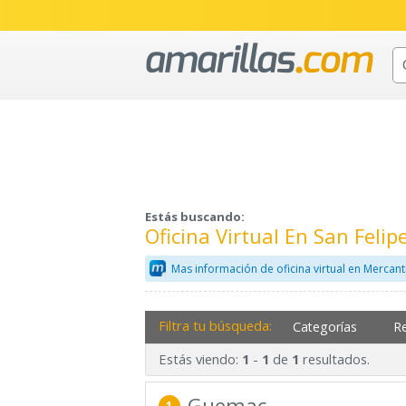
Estás buscando:
Oficina Virtual En San Felip
Mas información de oficina virtual en Mercant
Filtra tu búsqueda:
Categorías
R
Estás viendo:
-
de
resultados.
1
1
1
Guemac
1