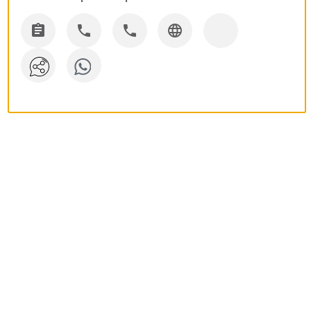



