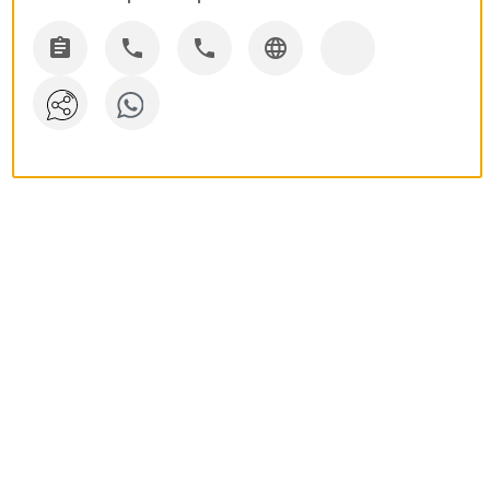



