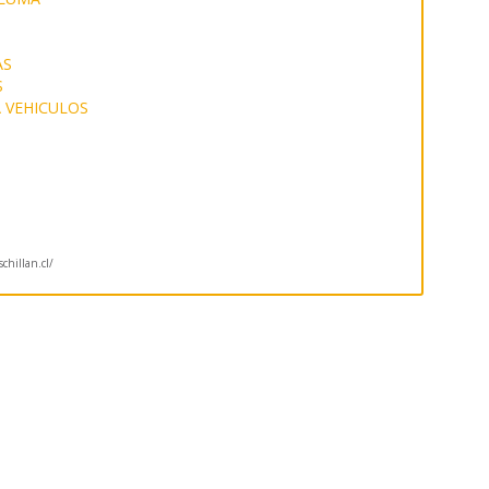
AS
S
 VEHICULOS
hillan.cl/