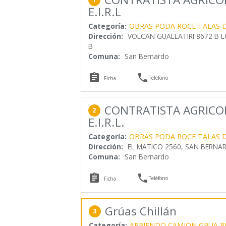
E.I.R.L
Categoría:
OBRAS PODA ROCE TALAS 
Dirección:
VOLCAN GUALLATIRI 8672 B LO
B
Comuna:
San Bernardo


Teléfono
Ficha
CONTRATISTA AGRICOL
2
E.I.R.L.
Categoría:
OBRAS PODA ROCE TALAS 
Dirección:
EL MATICO 2560, SAN BERNA
Comuna:
San Bernardo


Teléfono
Ficha
Grúas Chillán
3
Categoría:
ARRIENDO CAMION GRUA 