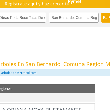
Regístrate aquí y haz crecer tu
Pyme!
Emprendimiento!
Arboles En San Bernardo, Comuna Región M
 arboles en Mercantil.com
egiones
LA ORIANA MOYA BUSTAMANTE