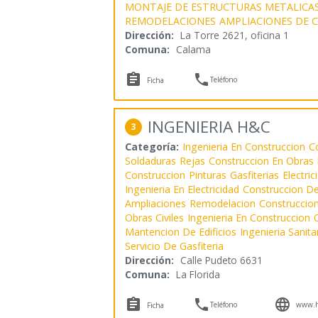
MONTAJE DE ESTRUCTURAS METALICA
REMODELACIONES
AMPLIACIONES DE 
Dirección:
La Torre 2621, oficina 1
Comuna:
Calama


Teléfono
Ficha
INGENIERIA H&C
3
Categoría:
Ingenieria En Construccion
C
Soldaduras
Rejas
Construccion En Obras
Construccion
Pinturas
Gasfiterias
Electric
Ingenieria En Electricidad
Construccion De
Ampliaciones
Remodelacion
Construccio
Obras Civiles
Ingenieria En Construccion
O
Mantencion De Edificios
Ingenieria Sanita
Servicio De Gasfiteria
Dirección:
Calle Pudeto 6631
Comuna:
La Florida



Teléfono
www.hy
Ficha