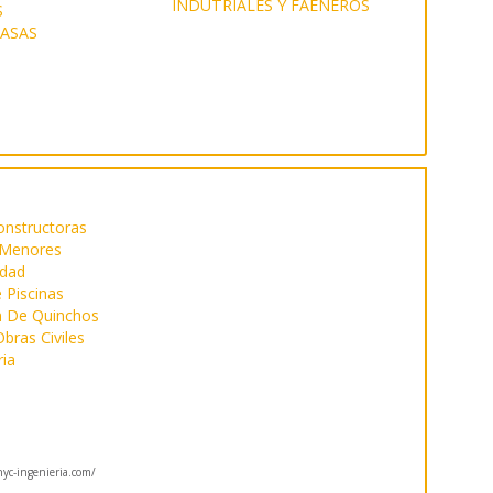
S
CASAS
onstructoras
 Menores
idad
 Piscinas
n De Quinchos
bras Civiles
ria
c-ingenieria.com/