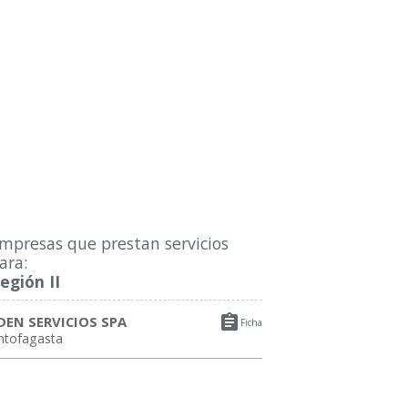
mpresas que prestan servicios
ara:
egión II

DEN SERVICIOS SPA
Ficha
ntofagasta