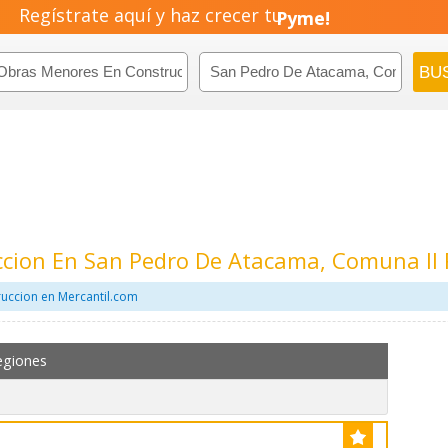
Regístrate aquí y haz crecer tu
Negocio!
Pyme!
Emprendimiento!
cion En San Pedro De Atacama, Comuna II 
uccion en Mercantil.com
egiones