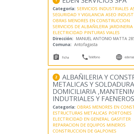
EDEN SERVICIOS SPA
1
Categoría:
SERVICIOS INDUSTRIALES
A
SEGURIDAD Y VIGILANCIA
ASEO INDUST
OBRAS MENORES EN CONSTRUCCION
SERVICIOS DE ALBAÑILERIA
JARDINERIA
ELECTRICIDAD
PINTURAS VIALES
Dirección:
MANUEL ANTONIO MATTA 285
Comuna:
Antofagasta



Teléfono
edenser
Ficha
ALBAÑILERIA Y CONS
2
METALICAS Y SOLDADURAS
DOMICILIARIA ,MANTENI
INDUTRIALES Y FAENERO
Categoría:
OBRAS MENORES EN CONS
ESTRUCTURAS METALICAS
PORTONES
ELECTRICIDAD EN GENERAL
GASFITER
REPARACION DE EQUIPOS MINEROS
CONSTRUCCION DE GALPONES