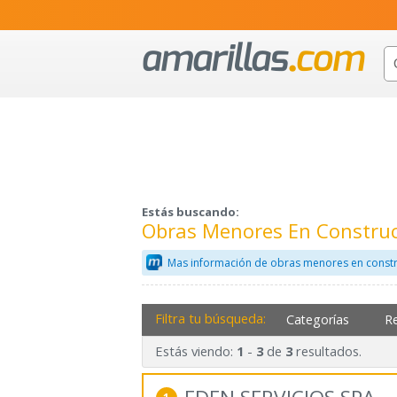
Estás buscando:
Obras Menores En Construc
Mas información de obras menores en constr
Filtra tu búsqueda:
Categorías
R
Estás viendo:
-
de
resultados.
1
3
3