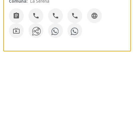
Comuna:
La Serena





