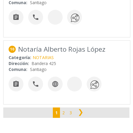
Comuna:
Santiago


Notaría Alberto Rojas López
10
Categoría:
NOTARIAS
Dirección:
Bandera 425
Comuna:
Santiago



❯
1
2
3