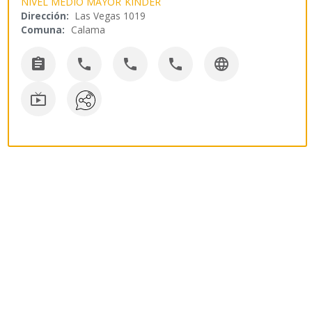
NIVEL MEDIO MAYOR
KINDER
Dirección:
Las Vegas 1019
Comuna:
Calama





