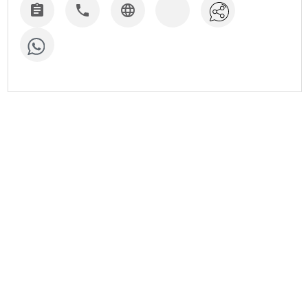


