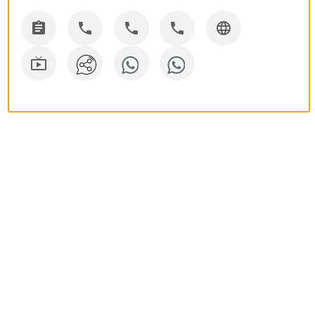





