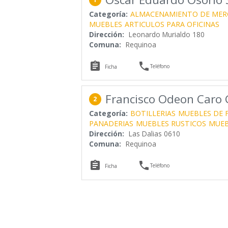
Categoría:
ALMACENAMIENTO DE MER
MUEBLES
ARTICULOS PARA OFICINAS
Dirección:
Leonardo Murialdo 180
Comuna:
Requinoa


Teléfono
Ficha
Francisco Odeon Caro
2
Categoría:
BOTILLERIAS
MUEBLES DE 
PANADERIAS
MUEBLES RUSTICOS
MUEB
Dirección:
Las Dalias 0610
Comuna:
Requinoa


Teléfono
Ficha