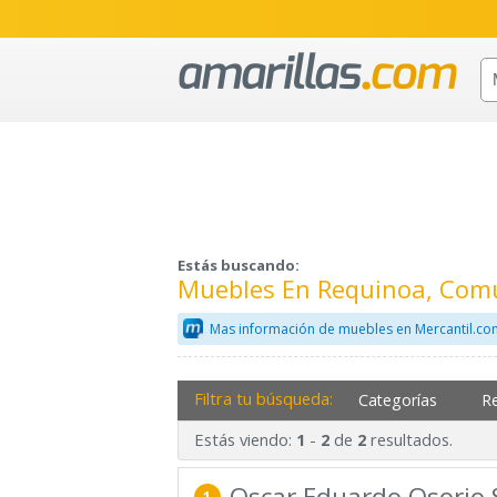
Estás buscando:
Muebles En Requinoa, Comu
Mas información de muebles en Mercantil.co
Filtra tu búsqueda:
Categorías
R
Estás viendo:
-
de
resultados.
1
2
2
Oscar Eduardo Osorio S
1