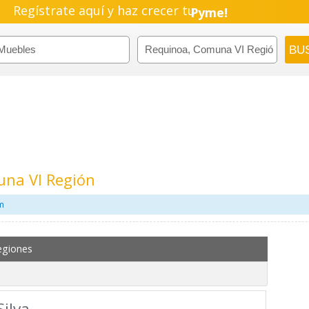
Regístrate aquí y haz crecer tu
Pyme!
Emprendimiento!
na VI Región
m
egiones
ilva