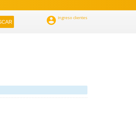

Ingreso clientes