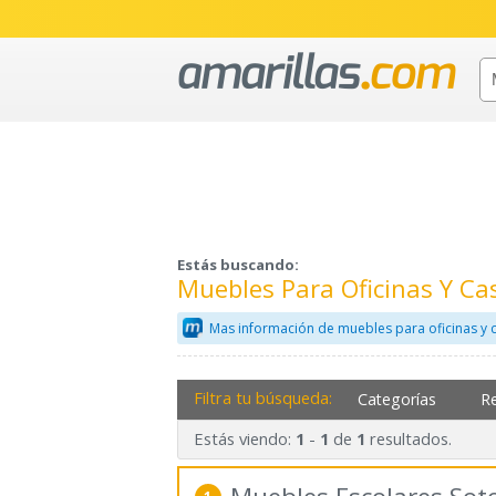
Estás buscando:
Muebles Para Oficinas Y C
Mas información de muebles para oficinas y 
Filtra tu búsqueda:
Categorías
R
Estás viendo:
-
de
resultados.
1
1
1