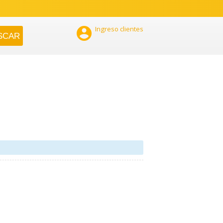

Ingreso clientes