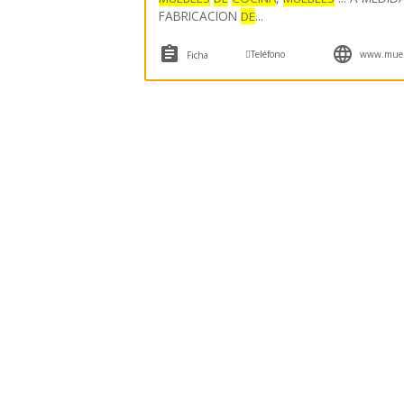
FABRICACION
...
DE



Teléfono
www.mueb
Ficha