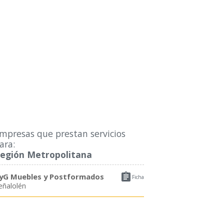
mpresas que prestan servicios
ara:
egión Metropolitana

yG Muebles y Postformados
Ficha
eñalolén