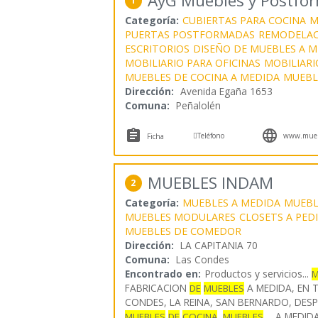
AyG Muebles y Postfo
1
Categoría:
CUBIERTAS PARA COCINA
M
PUERTAS POSTFORMADAS
REMODELAC
ESCRITORIOS
DISEÑO DE MUEBLES A M
MOBILIARIO PARA OFICINAS
MOBILIARI
MUEBLES DE COCINA A MEDIDA
MUEBL
Dirección:
Avenida Egaña 1653
Comuna:
Peñalolén



Teléfono
www.muebl
Ficha
MUEBLES INDAM
2
Categoría:
MUEBLES A MEDIDA
MUEBL
MUEBLES MODULARES
CLOSETS A PED
MUEBLES DE COMEDOR
Dirección:
LA CAPITANIA 70
Comuna:
Las Condes
Encontrado en:
Productos y servicios...
M
FABRICACION
A MEDIDA, EN 
DE
MUEBLES
CONDES, LA REINA, SAN BERNARDO, DES
,
... A MEDID
MUEBLES
DE
COCINA
MUEBLES