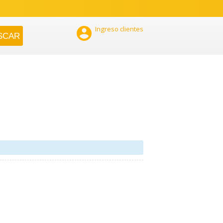

Ingreso clientes