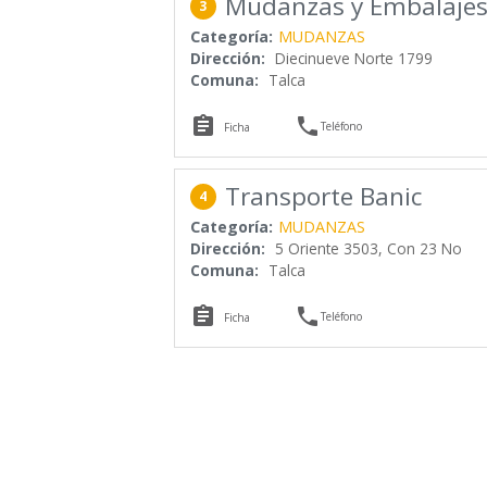
Mudanzas y Embalajes
3
Categoría:
MUDANZAS
Dirección:
Diecinueve Norte 1799
Comuna:
Talca


Teléfono
Ficha
Transporte Banic
4
Categoría:
MUDANZAS
Dirección:
5 Oriente 3503, Con 23 No
Comuna:
Talca


Teléfono
Ficha