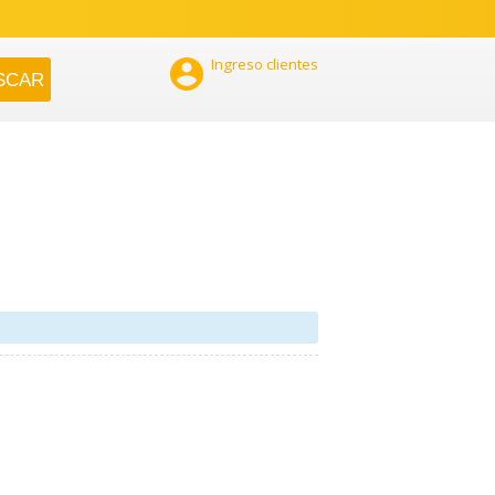

Ingreso clientes