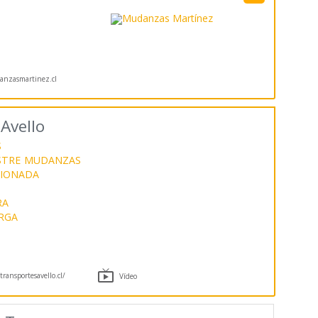
nzasmartinez.cl
Avello
S
STRE
MUDANZAS
SIONADA
RA
RGA

ransportesavello.cl/
Vídeo