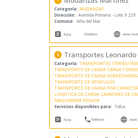
Mudanzas Martínez
1
Categoría:
MUDANZAS
Dirección:
Avenida Primera - Lote 9 229
Comuna:
Viña del Mar



Teléfono
www.muda
Ficha
Transportes Leonardo 
2
Categoría:
TRANSPORTES TERRESTRE
TRANSPORTE DE CARGA
CARGA TERRE
TRANSPORTE DE CARGA SOBREDIMEN
TRANSPORTE DE VEHICULOS
TRANSPORTE DE CARGA POR CARRETE
LOGISTICA DE CARGA
CAMIONES DE CA
MAQUINARIA PESADA
Servicios disponibles para:
Talca



Teléfonos
www.t
Ficha