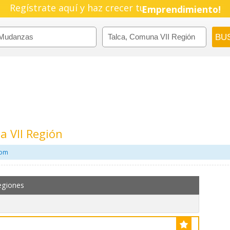
Regístrate aquí y haz crecer tu
Pyme!
Emprendimiento!
 VII Región
com
egiones