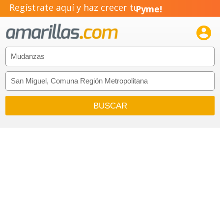
Regístrate aquí y haz crecer tu
Negocio!
Pyme!

Emprendimiento!