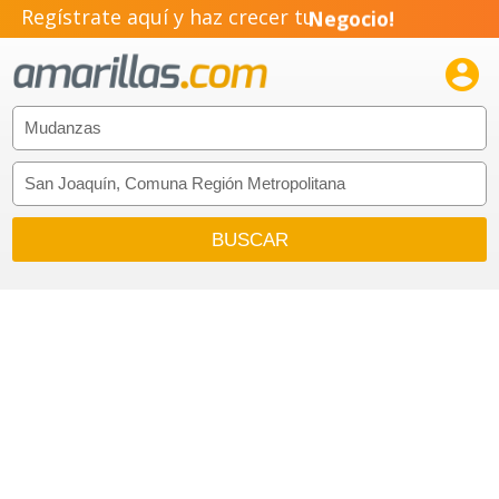
Regístrate aquí y haz crecer tu
Negocio!
Pyme!

Emprendimiento!