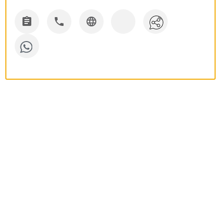


