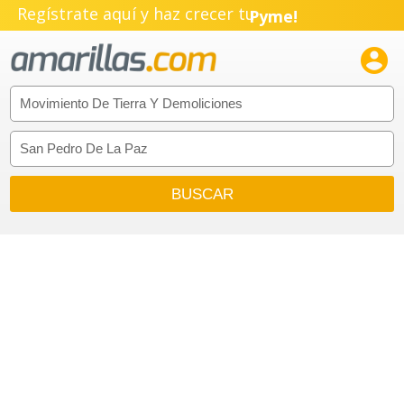
Regístrate aquí y haz crecer tu
Pyme!
Emprendimiento!
