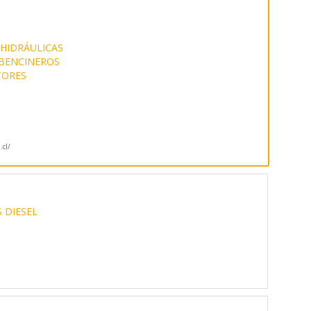
HIDRÁULICAS
 BENCINEROS
TORES
.cl/
a
 DIESEL