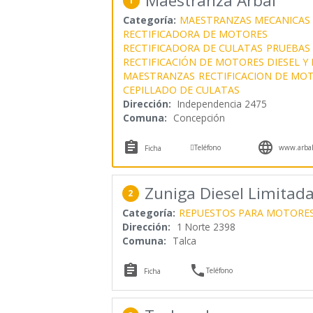
Maestranza Arbal
1
Categoría:
MAESTRANZAS MECANICAS
RECTIFICADORA DE MOTORES
RECTIFICADORA DE CULATAS
PRUEBAS 
RECTIFICACIÓN DE MOTORES DIESEL Y
MAESTRANZAS
RECTIFICACION DE MO
CEPILLADO DE CULATAS
Dirección:
Independencia 2475
Comuna:
Concepción



Teléfono
www.arbal
Ficha
Zuniga Diesel Limitad
2
Categoría:
REPUESTOS PARA MOTORES
Dirección:
1 Norte 2398
Comuna:
Talca


Teléfono
Ficha