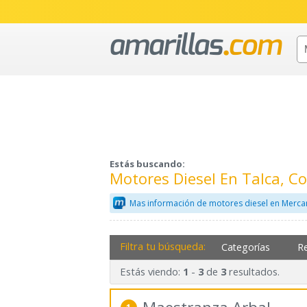
Estás buscando:
Motores Diesel En Talca, C
Mas información de motores diesel en Merca
Filtra tu búsqueda:
Categorías
R
Estás viendo:
-
de
resultados.
1
3
3