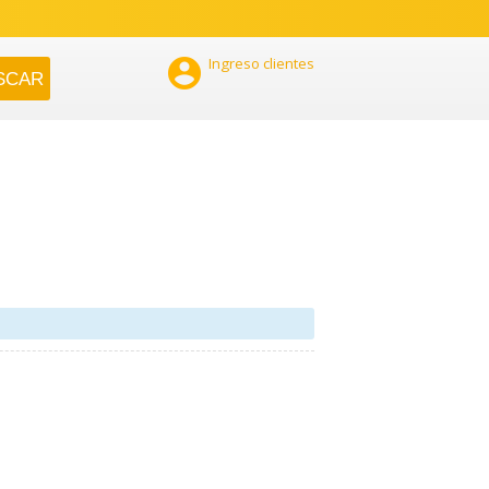

Ingreso clientes