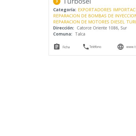
Turbosel
3
Categoría:
EXPORTADORES
IMPORTAC
REPARACION DE BOMBAS DE INYECCIO
REPARACION DE MOTORES DIESEL
TUR
Dirección:
Catorce Oriente 1086, Sur
Comuna:
Talca



Teléfono
www.tu
Ficha