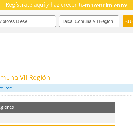
Regístrate aquí y haz crecer tu
Pyme!
Emprendimiento!
omuna VII Región
ntil.com
egiones