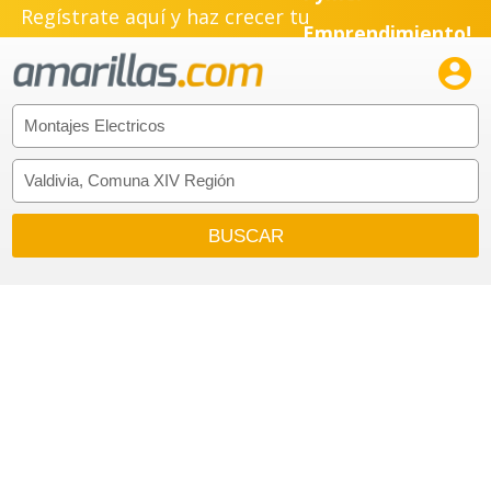
Pyme!
Regístrate aquí y haz crecer tu
Emprendimiento!
