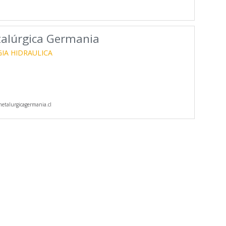
talúrgica Germania
IA HIDRAULICA
talurgicagermania.cl