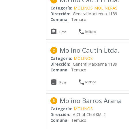
Categoría:
MOLINOS
MOLINERAS
Dirección:
General Mackenna 1189
Comuna:
Temuco


Teléfono
Ficha
Molino Cautin Ltda.
2
Categoría:
MOLINOS
Dirección:
General Mackenna 1189
Comuna:
Temuco


Teléfono
Ficha
Molino Barros Arana
3
Categoría:
MOLINOS
Dirección:
A Chol-Chol KM. 2
Comuna:
Temuco