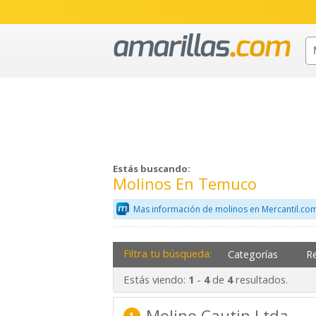
Estás buscando:
Molinos En Temuco
Mas información de molinos en Mercantil.co
Filtra tu búsqueda:
Categorías
R
Estás viendo:
-
de
resultados.
1
4
4
Molino Cautin Ltda.
1