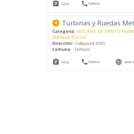


Teléfono
Ficha
Turbinas y Ruedas Me
4
Categoría:
MOLINOS DE VIENTO
ENERG
ENERGIA EOLICA
Dirección:
Calpucura 0455
Comuna:
Temuco



Teléfono
www.me
Ficha