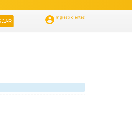

Ingreso clientes