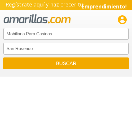
Regístrate aquí y haz crecer tu
Emprendimiento!
