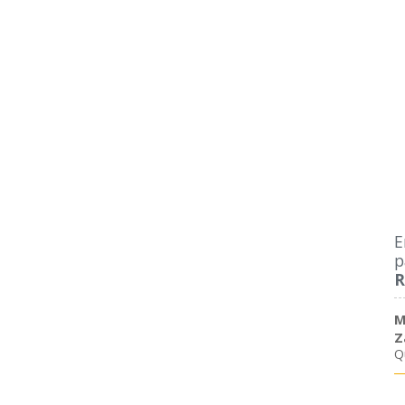
E
p
R
M
Z
Q