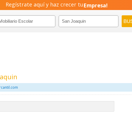
Regístrate aquí y haz crecer tu
Empresa!
Negocio!
Pyme!
Emprendimiento!
oaquin
rcantil.com