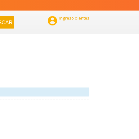

Ingreso clientes