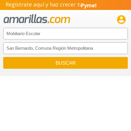
Regístrate aquí y haz crecer tu
Pyme!
Emprendimiento!
