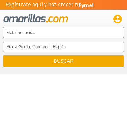
Regístrate aquí y haz crecer tu
Pyme!
Emprendimiento!
